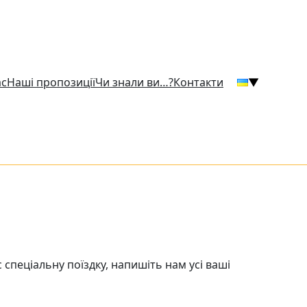
ас
Наші пропозиції
Чи знали ви…?
Контакти
▼
 спеціальну поїздку, напишіть нам усі ваші