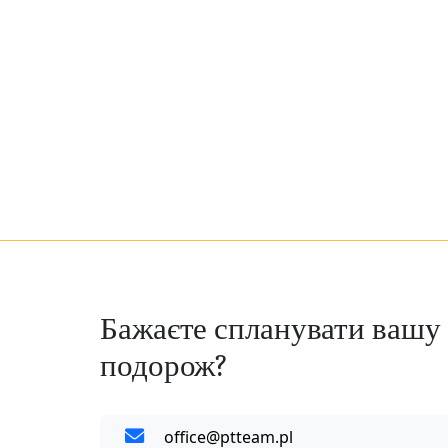
Перейти
до
вмісту
Бажаєте спланувати вашу
подорож?
office@ptteam.pl